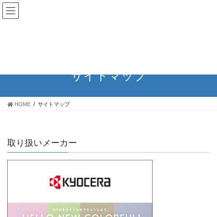
コ
ナ
ン
ビ
テ
ゲ
Powered by
Translate
ン
ー
ツ
シ
へ
ョ
ス
ン
サイトマップ
キ
に
ッ
移
プ
動
HOME
サイトマップ
取り扱いメーカー